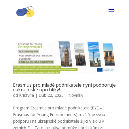
Erasmus pro mladé podnikatele nyní podporuje
i ukrajinské uprchlíky!
od
Kristyna
|
Dub 22, 2025
|
Novinky
Program Erasmus pro mladé podnikatele (EYE –
Erasmus for Young Entrepreneurs) rozšiřuje svou
podporu i na ukrajinské podnikatele žijící v exilu v
zemích EU. Tato iniciativa pomůže uprchlíkům z