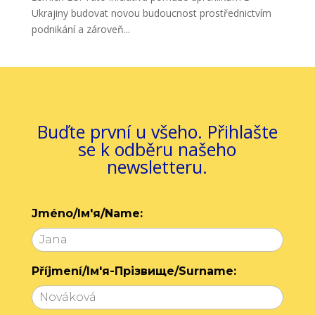
Ukrajiny budovat novou budoucnost prostřednictvím
podnikání a zároveň...
Buďte první u všeho. Přihlašte
se k odběru našeho
newsletteru.
Jméno/Ім'я/Name:
Příjmení/Ім'я-Прізвище/Surname: