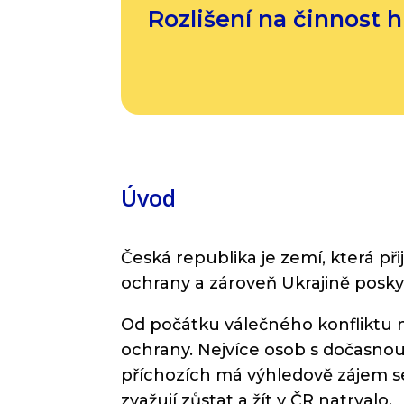
Rozlišení na činnost h
Úvod
Česká republika je zemí, která př
ochrany a zároveň Ukrajině posky
Od počátku válečného konfliktu na
ochrany. Nejvíce osob s dočasnou
příchozích má výhledově zájem se n
zvažují zůstat a žít v ČR natrvalo.