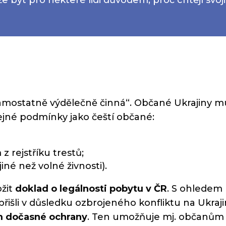
ostatně výdělečně činná“. Občané Ukrajiny mu
ejné podmínky jako čeští občané:
 rejstříku trestů;
iné než volné živnosti).
ožit
doklad o legálnosti pobytu v ČR
. S ohledem 
přišli v důsledku ozbrojeného konfliktu na Ukraj
im dočasné ochrany
. Ten umožňuje mj. občanům U