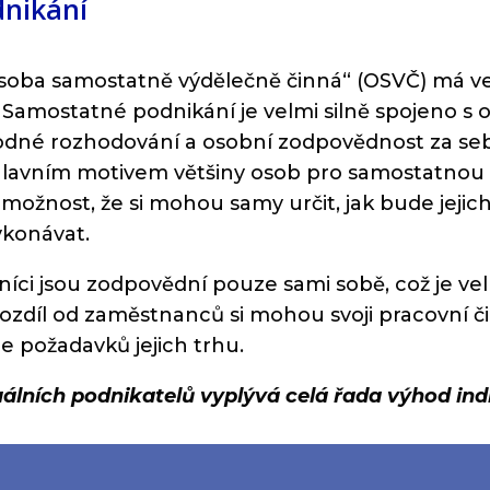
dnikání
. „osoba samostatně výdělečně činná“ (OSVČ) má
Samostatné podnikání je velmi silně spojeno s
bodné rozhodování a osobní zodpovědnost za sebe
. Hlavním motivem většiny osob pro samostatnou
 možnost, že si mohou samy určit, jak bude jejich 
ykonávat.
níci jsou zodpovědní pouze sami sobě, což je vel
díl od zaměstnanců si mohou svoji pracovní či
e požadavků jejich trhu.
uálních podnikatelů vyplývá celá řada výhod ind