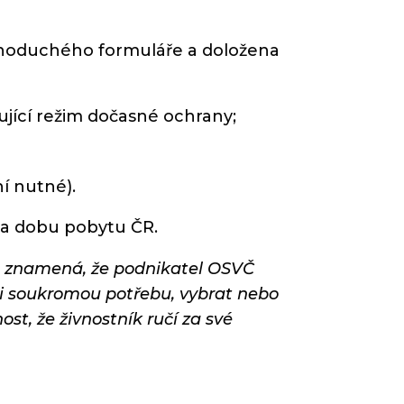
ednoduchého formuláře a doložena
zující režim dočasné ochrany;
ní nutné).
na dobu pobytu ČR.
 to znamená, že podnikatel OSVČ
ji soukromou potřebu, vybrat nebo
t, že živnostník ručí za své