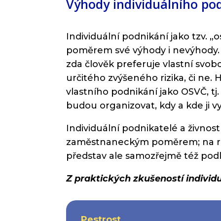
Výhody individuálního po
Individuální podnikání jako tzv
poměrem své výhody i nevýhody. 
zda člověk preferuje vlastní svo
určitého zvýšeného rizika, či ne
vlastního podnikání jako OSVČ, tj.
budou organizovat, kdy a kde ji v
Individuální podnikatelé a živnost
zaměstnaneckým poměrem; na roz
představ ale samozřejmě též podl
Z praktických zkušeností individ
Pestrost