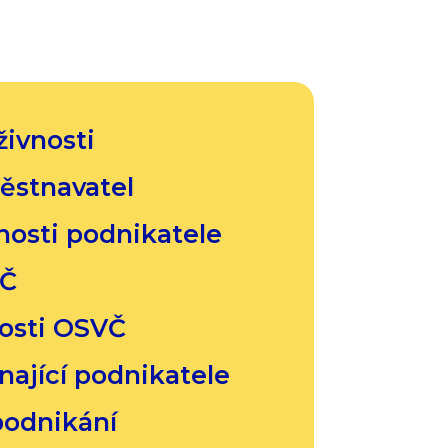
živnosti
ěstnavatel
nosti podnikatele
VČ
osti OSVČ
nající podnikatele
podnikání