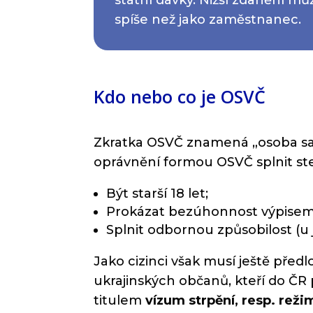
spíše než jako zaměstnanec.
Kdo nebo co je OSVČ
Zkratka OSVČ znamená „osoba sam
oprávnění formou OSVČ splnit st
Být starší 18 let;
Prokázat bezúhonnost výpisem z
Splnit odbornou způsobilost (u j
Jako cizinci však musí ještě předl
ukrajinských občanů, kteří do ČR 
titulem
vízum strpění, resp. rež