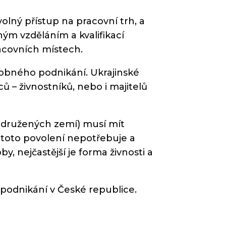
olný přístup na pracovní trh, a
ným vzděláním a kvalifikací
racovních místech.
obného podnikání. Ukrajinské
ců – živnostníků, nebo i majitelů
řidružených zemí) musí mít
, toto povolení nepotřebuje a
, nejčastější je forma živnosti a
podnikání v České republice.