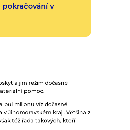
 pokračování v
oskytla jim režim dočasné
ateriální pomoc.
a půl milionu víz dočasné
 v Jihomoravském kraji. Většina z
však též řada takových, kteří