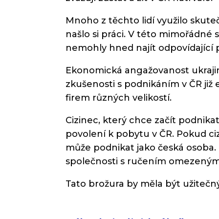
Mnoho z těchto lidí využilo skute
našlo si práci. V této mimořádné s
nemohly hned najít odpovídající 
Ekonomická angažovanost ukraji
zkušenosti s podnikáním v ČR již e
firem různých velikostí.
Cizinec, který chce začít podnik
povolení k pobytu v ČR. Pokud ciz
může podnikat jako česká osoba. C
společnosti s ručením omezeným
Tato brožura by měla být užitečn