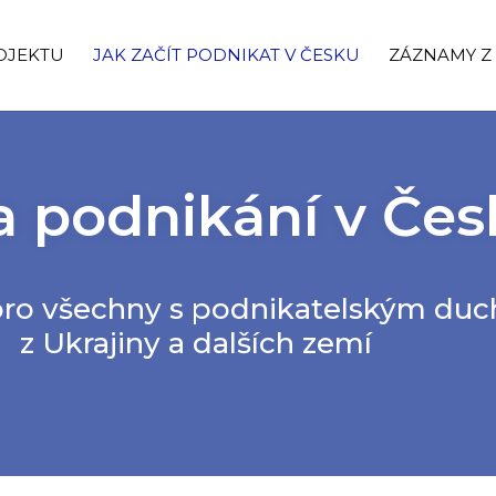
OJEKTU
JAK ZAČÍT PODNIKAT V ČESKU
ZÁZNAMY Z 
a podnikání v Če
ro všechny s podnikatelským du
z Ukrajiny a dalších zemí