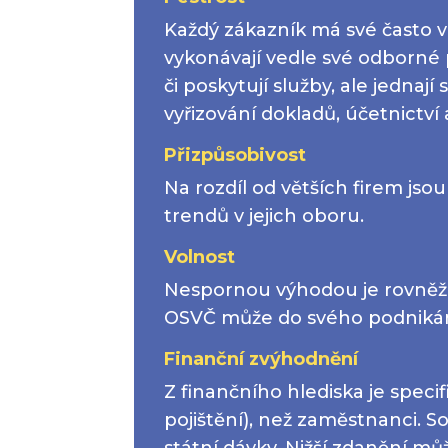
Každý zákazník má své často v
vykonávají vedle své odborné pr
či poskytují služby, ale jednají 
vyřizování dokladů, účetnictví
Přizpůsobivost
Na rozdíl od větších firem j
trendů v jejich oboru.
Volnost
Nespornou výhodou je rovněž m
OSVČ může do svého podnikání 
Finanční zvýhodnění
Z finančního hlediska je speci
pojištění), než zaměstnanci. So
státní dávky. Nižší zdanění mů