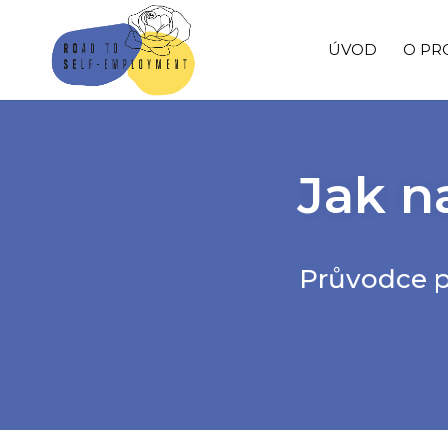
ÚVOD
O PR
Jak n
Průvodce p