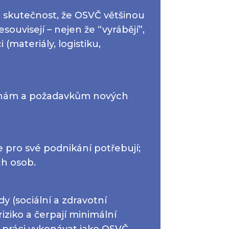
é skutečnost, že OSVČ většinou
souvisejí – nejen že “vyrábějí”,
i (materiály, logistiku,
změnám a požadavkům nových
 pro své podnikání potřebují;
ch osob.
y (sociální a zdravotní
iziko a čerpají minimální
i práci vykonávat jako OSVČ,