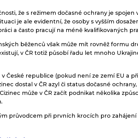
čnosti, že s režimem dočasné ochrany je spojen v
ituaci je ale evidentní, že osoby s vyšším dosaže
práci a často pracují na méně kvalifikovaných p
nských běženců však může mít rovněž formu dr
xistují, v ČR totiž působí řadu let mnoho Ukrajin
at v České republice (pokud není ze zemí EU a p
inec dostal v ČR azyl či status dočasné ochrany
izinec může v ČR začít podnikat několika způsoby
.
ým průvodcem při prvních krocích pro zahájení 