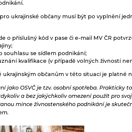
odnikání.
 pro ukrajinské občany musí být po vyplnění j
jde o příslušný kód v pase či e-mail MV ČR potvr
jiny;
o souhlasu se sídlem podnikání;
znání kvalifikace (v případě volných živností ne
 ukrajinským občanům v této situaci je platné 
ní jako OSVČ je tzv. osobní spotřeba. Prakticky
dykoliv a bez jakýchkoliv omezení použít pro svo
ranou mince živnostenského podnikání je skutečnos
em.