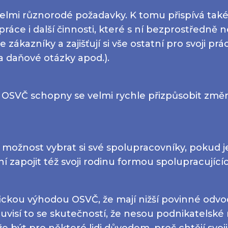
elmi různorodé požadavky. K tomu přispívá tak
áce i další činnosti, které s ní bezprostředně ne
se zákazníky a zajišťují si vše ostatní pro svoji prác
 a daňové otázky apod.).
sou OSVČ schopny se velmi rychle přizpůsobit 
ožnost vybrat si své spolupracovníky, pokud je
zapojit též svoji rodinu formou spolupracující
fickou výhodou OSVČ, že mají nižší povinné odvod
uvisí to se skutečností, že nesou podnikatelské r
že být pro některé lidi důvodem, proč chtějí svoj