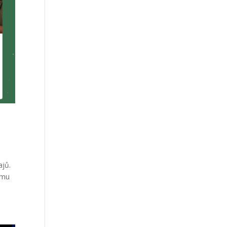
ajů.
amu