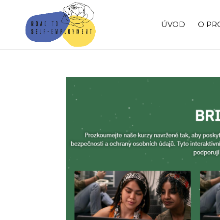
ÚVOD
O PR