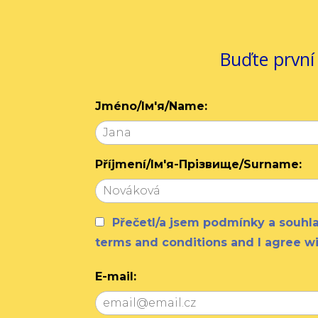
Buďte první
Jméno/Ім'я/Name:
Příjmení/Ім'я-Прізвище/Surname:
Přečetl/a jsem podmínky a souh
terms and conditions and I agree w
E-mail: