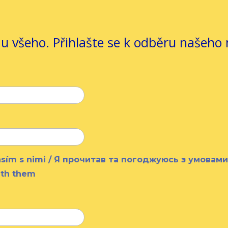
 u všeho. Přihlašte se k odběru našeho 
lasím s nimi / Я прочитав та погоджуюсь з умовам
ith them