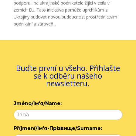
podporu i na ukrajinské podnikatele žijící v exilu v
zemích EU. Tato iniciativa pomůže uprchlíkům z
Ukrajiny budovat novou budoucnost prostřednictvím
podnikání a zároveň...
Buďte první u všeho. Přihlašte
se k odběru našeho
newsletteru.
Jméno/Ім'я/Name:
Příjmení/Ім'я-Прізвище/Surname: