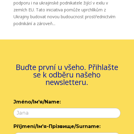
podporu i na ukrajinské podnikatele žijící v exilu v
zemích EU. Tato iniciativa pomůže uprchlíkům z
Ukrajiny budovat novou budoucnost prostřednictvím
podnikání a zároveň...
Buďte první u všeho. Přihlašte
se k odběru našeho
newsletteru.
Jméno/Ім'я/Name:
Příjmení/Ім'я-Прізвище/Surname: