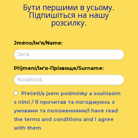
Бути першими в усьому.
Підпишіться на нашу
розсилку.
Jméno/Ім'я/Name:
Příjmení/Ім'я-Прізвище/Surname:
Přečetl/a jsem podmínky a souhlasím
s nimi / Я прочитав та погоджуюсь з
умовами та положеннями/I have read
the terms and conditions and I agree
with them