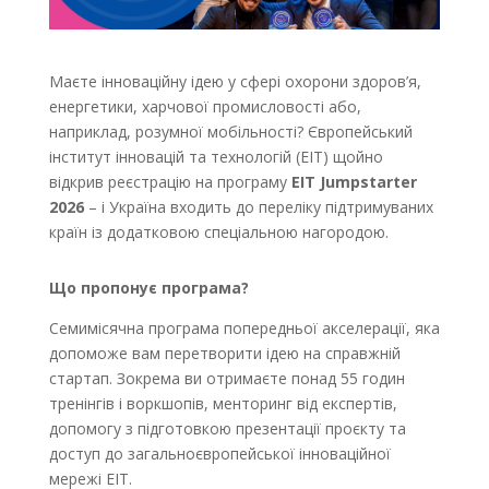
Маєте інноваційну ідею у сфері охорони здоров’я,
енергетики, харчової промисловості або,
наприклад, розумної мобільності? Європейський
інститут інновацій та технологій (EIT) щойно
відкрив реєстрацію на програму
EIT Jumpstarter
2026
– і Україна входить до переліку підтримуваних
країн із додатковою спеціальною нагородою.
Що пропонує програма?
Семимісячна програма попередньої акселерації, яка
допоможе вам перетворити ідею на справжній
стартап. Зокрема ви отримаєте понад 55 годин
тренінгів і воркшопів, менторинг від експертів,
допомогу з підготовкою презентації проєкту та
доступ до загальноєвропейської інноваційної
мережі EIT.