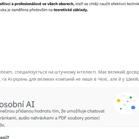
team, спеціалізується на штучному інтелекті. Має великий досвід
та AI-рішень для великих компаній не лише в Чехії, але й у Швейц