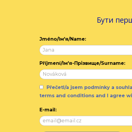
Бути перш
Jméno/Ім'я/Name:
Příjmení/Ім'я-Прізвище/Surname:
Přečetl/a jsem podmínky a souh
terms and conditions and I agree w
E-mail: