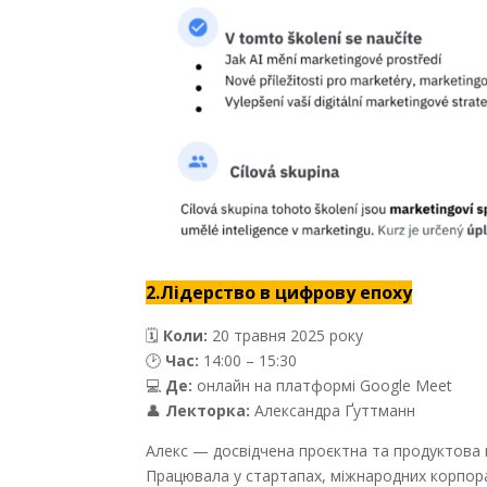
2.Лідерство в цифрову епоху
🗓
Коли:
20 травня 2025 року
🕑
Час:
14:00 – 15:30
💻
Де:
онлайн на платформі Google Meet
👤
Лекторка:
Александра Ґуттманн
Алекс — досвідчена проєктна та продуктова 
Працювала у стартапах, міжнародних корпорац