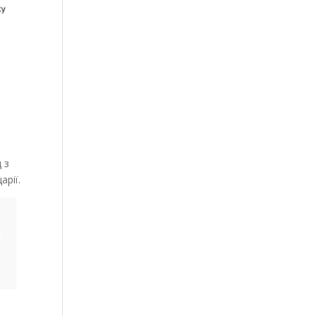
 з
арії.