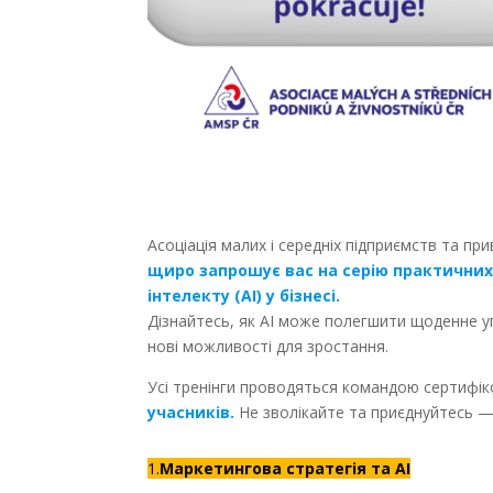
Асоціація малих і середніх підприємств та пр
щиро запрошує вас на серію практичних
інтелекту (AI) у бізнесі.
Дізнайтесь, як AI може полегшити щоденне у
нові можливості для зростання.
Усі тренінги проводяться командою сертифіко
учасників.
Не зволікайте та приєднуйтесь —
1.
Маркетингова стратегія та AI