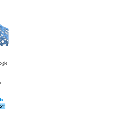
ogle
и
іх
ТУТ