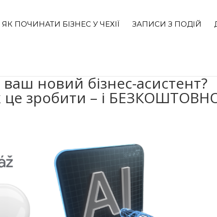
ЯК ПОЧИНАТИ БІЗНЕС У ЧЕХІЇ
ЗАПИСИ З ПОДІЙ
 ваш новий бізнес-асистент?
к це зробити – і БЕЗКОШТОВНО