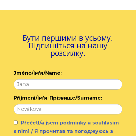
Бути першими в усьому.
Підпишіться на нашу
розсилку.
Jméno/Ім'я/Name:
Příjmení/Ім'я-Прізвище/Surname:
Přečetl/a jsem podmínky a souhlasím
s nimi / Я прочитав та погоджуюсь з