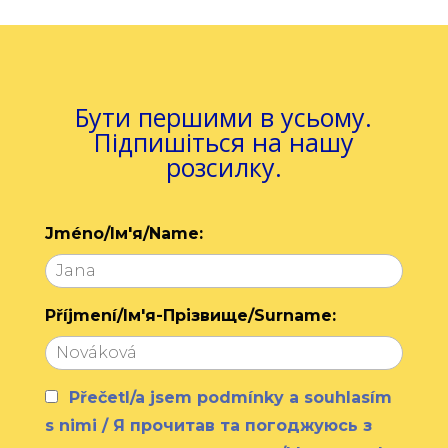
Бути першими в усьому.
Підпишіться на нашу
розсилку.
Jméno/Ім'я/Name:
Příjmení/Ім'я-Прізвище/Surname:
Přečetl/a jsem podmínky a souhlasím
s nimi / Я прочитав та погоджуюсь з